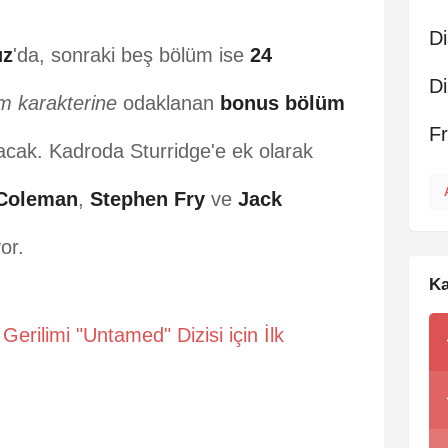
Di
uz
'da, sonraki beş bölüm ise
24
Di
m karakterine
odaklanan
bonus bölüm
F
uşacak. Kadroda Sturridge'e ek olarak
Coleman
,
Stephen Fry
ve
Jack
or.
Ka
Gerilimi "Untamed" Dizisi için İlk