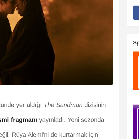
Sp
olünde yer aldığı
The Sandman
dizisinin
smi fragmanı
yayınladı. Yeni sezonda
ğil, Rüya Alemi’ni de kurtarmak için