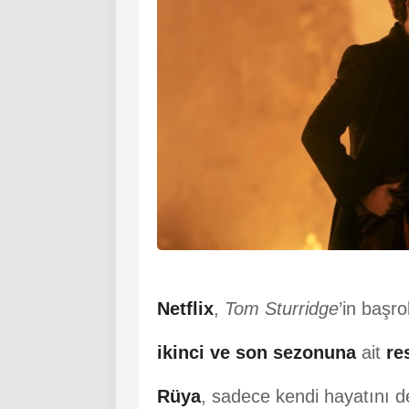
Netflix
,
Tom Sturridge
’in başr
ikinci ve son sezonuna
ait
re
Rüya
, sadece kendi hayatını de