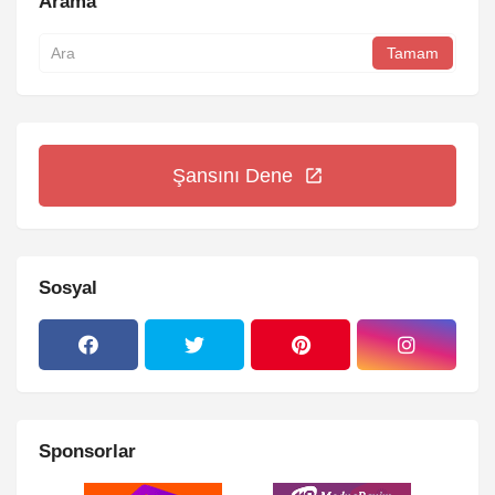
Arama
Şansını Dene
Sosyal
Sponsorlar