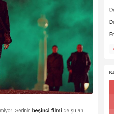
Di
Di
F
Ka
tmiyor. Serinin
beşinci filmi
de şu an