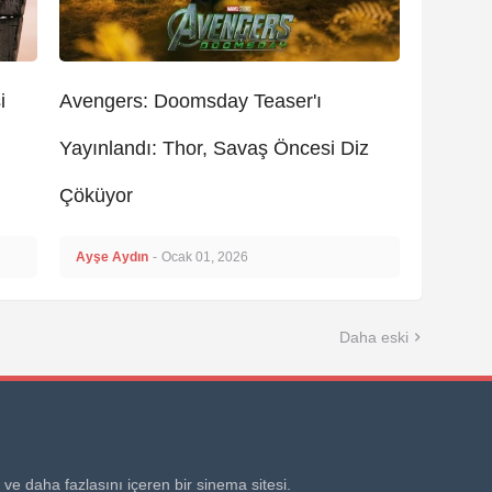
i
Avengers: Doomsday Teaser'ı
Yayınlandı: Thor, Savaş Öncesi Diz
Çöküyor
Ayşe Aydın
-
Ocak 01, 2026
Daha eski
 ve daha fazlasını içeren bir sinema sitesi.