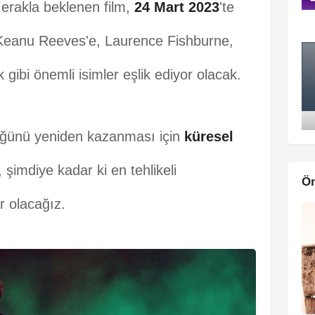
Merakla beklenen film,
24 Mart 2023
'te
e Keanu Reeves'e, Laurence Fishburne,
ibi önemli isimler eşlik ediyor olacak.
lüğünü yeniden kazanması için
küresel
 şimdiye kadar ki en tehlikeli
Ön
r olacağız.