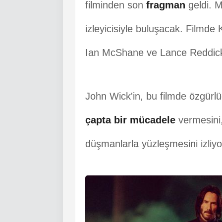
filminden son
fragman
geldi. 
izleyicisiyle buluşacak. Filmd
Ian McShane ve Lance Reddick g
John Wick'in, bu filmde özgür
çapta bir mücadele
vermesini,
düşmanlarla yüzleşmesini izliyo