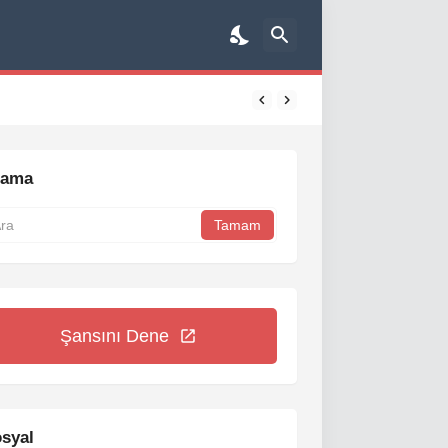
rama
Şansını Dene
syal