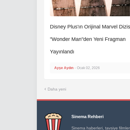
Disney Plus'ın Orijinal Marvel Dizis
"Wonder Man"den Yeni Fragman
Yayınlandı
Ayşe Aydın
-
Ocak 02, 2026
Daha yeni
Sinema Rehberi
Sinema haberleri, tavsiye filmler