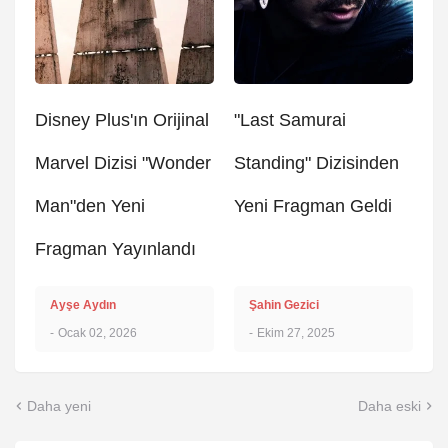
Disney Plus'ın Orijinal
"Last Samurai
Marvel Dizisi "Wonder
Standing" Dizisinden
Man"den Yeni
Yeni Fragman Geldi
Fragman Yayınlandı
Ayşe Aydın
Şahin Gezici
-
Ocak 02, 2026
-
Ekim 27, 2025
Daha yeni
Daha eski