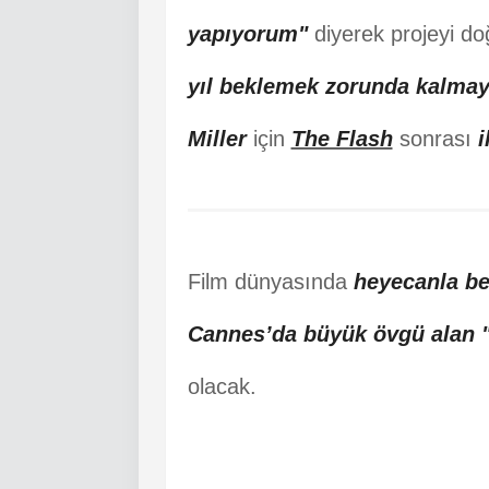
yapıyorum"
diyerek projeyi do
yıl beklemek zorunda kalmay
Miller
için
The Flash
sonrası
i
Film dünyasında
heyecanla b
Cannes’da büyük övgü alan "
olacak.