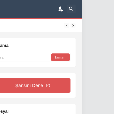
rama
Şansını Dene
syal