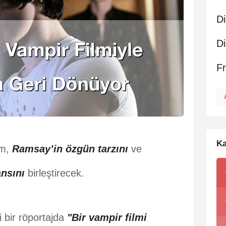
Di
Di
F
Ka
ım,
Ramsay’in özgün tarzını
ve
ansını
birleştirecek.
 bir röportajda
"Bir vampir filmi