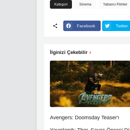
Kategori
Sinema
Yabancı Filmler
Facebook
Twitter
İlginizi Çekebilir
Avengers: Doomsday Teaser'ı