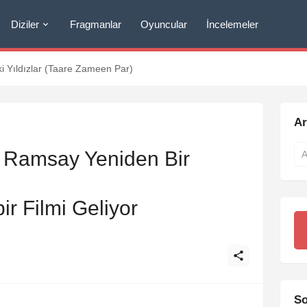
Diziler
Fragmanlar
Oyuncular
İncelemeler
Yol (The Green Mile)
A
e Ramsay Yeniden Bir
ir Filmi Geliyor
So