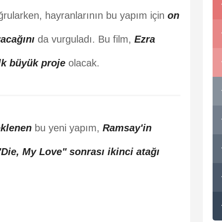
ğrularken, hayranlarının bu yapım için
on
acağını
da vurguladı. Bu film,
Ezra
lk büyük proje
olacak.
eklenen
bu yeni yapım,
Ramsay'in
Die, My Love" sonrası
ikinci atağı