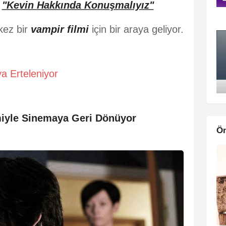
ı
"Kevin Hakkında Konuşmalıyız"
 kez bir
vampir filmi
için bir araya geliyor.
ya Erteleniyor
lmiyle Sinemaya Geri Dönüyor
Ön