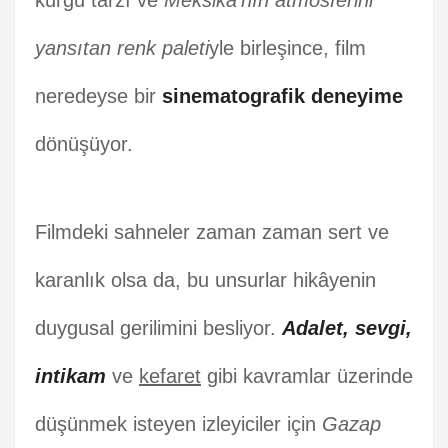
kurgu tarzı ve
Meksika’nın atmosferini
yansıtan renk paleti
yle birleşince, film
neredeyse bir
sinematografik deneyime
dönüşüyor.
Filmdeki sahneler zaman zaman sert ve
karanlık olsa da, bu unsurlar hikâyenin
duygusal gerilimini besliyor.
Adalet, sevgi,
intikam
ve
kefaret
gibi kavramlar üzerinde
düşünmek isteyen izleyiciler için
Gazap