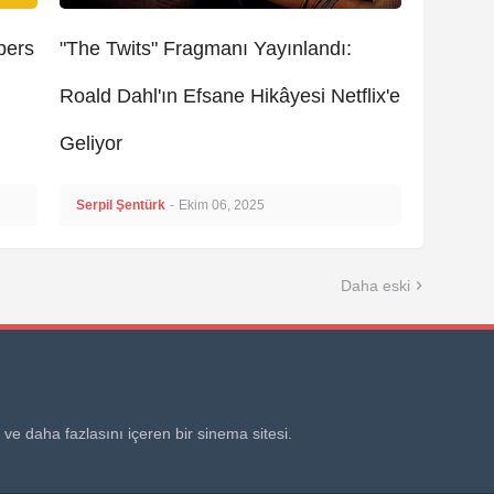
pers
"The Twits" Fragmanı Yayınlandı:
Roald Dahl'ın Efsane Hikâyesi Netflix'e
Geliyor
Serpil Şentürk
-
Ekim 06, 2025
Daha eski
 ve daha fazlasını içeren bir sinema sitesi.