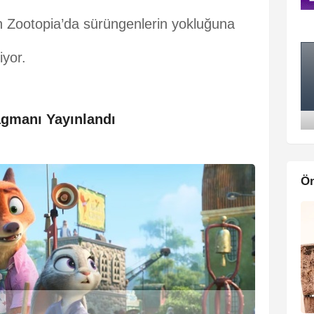
n Zootopia’da sürüngenlerin yokluğuna
iyor.
agmanı Yayınlandı
Ön