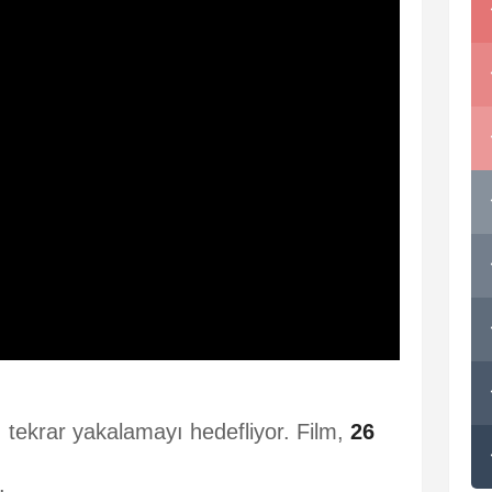
ını tekrar yakalamayı hedefliyor. Film,
26
.