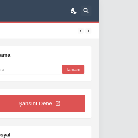
rama
Şansını Dene
syal