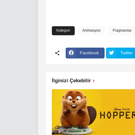
Kategori
Animasyon
Fragmanlar
Facebook
Twitter
İlginizi Çekebilir