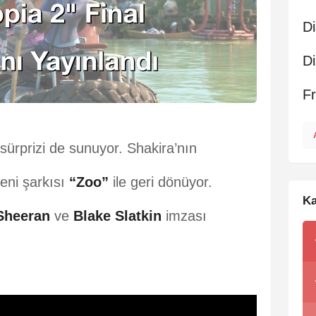
Di
Di
F
rprizi de sunuyor. Shakira’nın
eni şarkısı
“Zoo”
ile geri dönüyor.
Ka
Sheeran
ve
Blake Slatkin
imzası